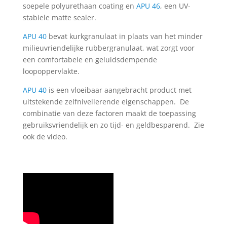
soepele polyurethaan coating en
APU 46
, een UV-
stabiele matte sealer.
APU 40
bevat kurkgranulaat in plaats van het minder
milieuvriendelijke rubbergranulaat, wat zorgt voor
een comfortabele en geluidsdempende
loopoppervlakte.
APU 40
is een vloeibaar aangebracht product met
uitstekende zelfnivellerende eigenschappen. De
combinatie van deze factoren maakt de toepassing
gebruiksvriendelijk en zo tijd- en geldbesparend. Zie
ook de video.